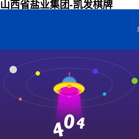
山西省盐业集团-凯发棋牌