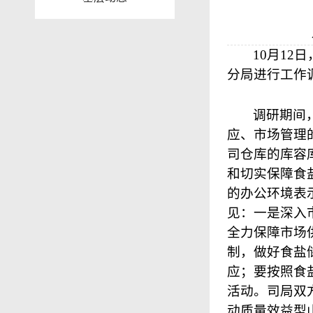
10
月
12
日
分局进行工作
调研期间
应、市场管理
司仓库的库容
和切实保障食
的办公环境表
见：一是深入
全力保障市场
制，做好食盐
应；要按照食
活动。司局双
动质量效益型