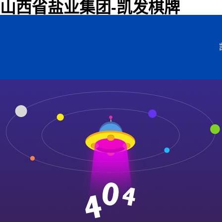
山西省盐业集团-凯发棋牌