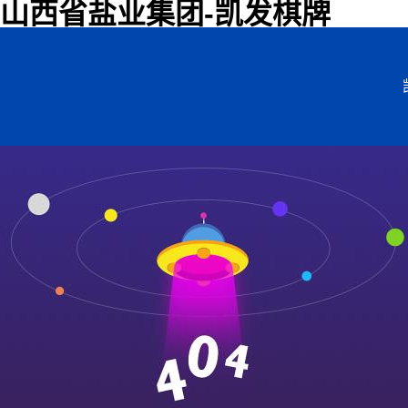
山西省盐业集团-凯发棋牌