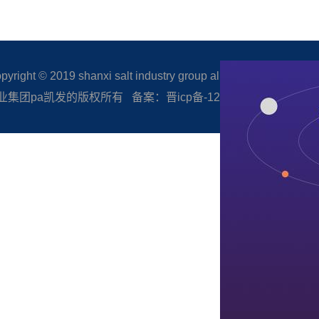
right © 2019 shanxi salt industry group all rights reserved.
集团pa凯发的版权所有 备案：晋icp备-12005506