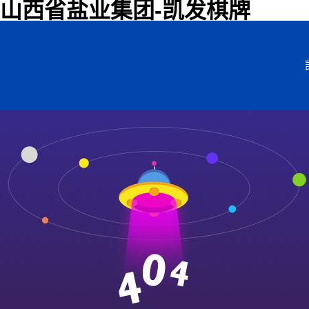
山西省盐业集团-凯发棋牌