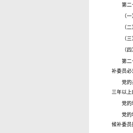
第二十
（一）
（二）
（三）
（四）
第二十七
补委员必
党的县（
三年以上
党的地方
党的地方
候补委员