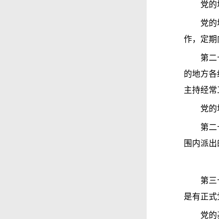
党的地
党的地方
作，定期
第二十八
的地方各
主持经常
党的地方
第二十九
围内派出
第三十条
是有正式
党的基层