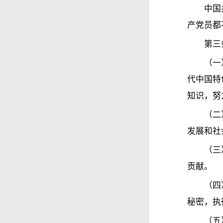
中国共产
产党员都
第三条
（一）认
代中国特
知识，努
（二）贯
发展和社
（三）坚
贡献。
（四）自
秘密，执
（五）维