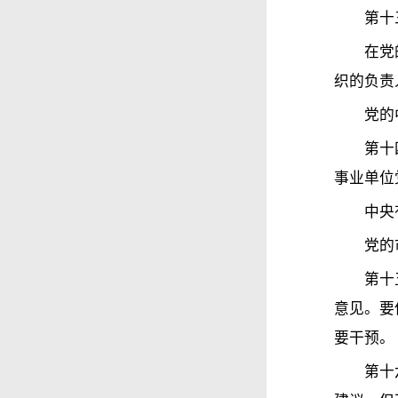
第十三条
在党的地
织的负责
党的中
第十四条
事业单位
中央有关
党的市
第十五条
意见。要
要干预。
第十六条