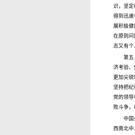
识，坚定
得到迅速
展积极健
在原则问
志又有个
第五，坚
济考验、
更加尖锐
坚持把纪
党的领导
败斗争，
中国共产
西南北中