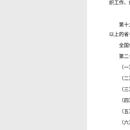
织工作、
第十九条
以上的省
全国代
第二十
（一）
（二）
（三）
（四）
（五）
（六）