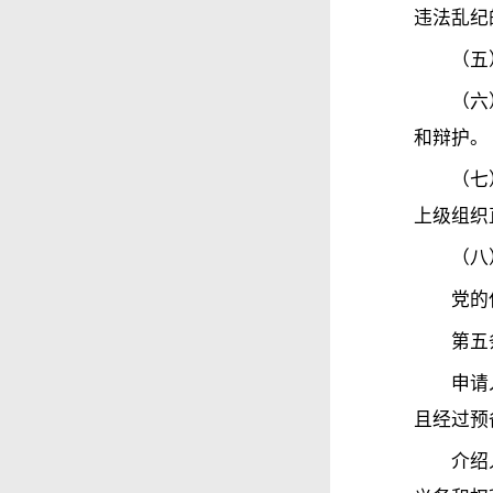
违法乱纪
（五）
（六）在
和辩护。
（七）对
上级组织
（八）向
党的任
第五条 
申请入党
且经过预
介绍人要