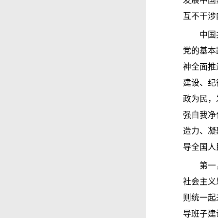
发展中国
互不干涉
中国共产
党的基本
神全面推
建设、纪
政为民，
强自我净
造力、凝
导全国人
第一，坚
社会主义
则统一起
导班子建