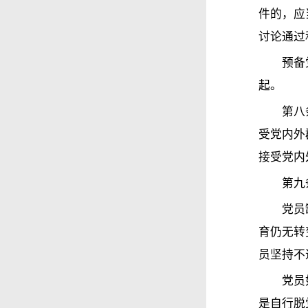
件的，应
讨论通过
预备党员
起。
第八条 
受党内外
接受党内
第九条 
党员缺乏
育仍无转
员坚持不
党员如果
是自行脱