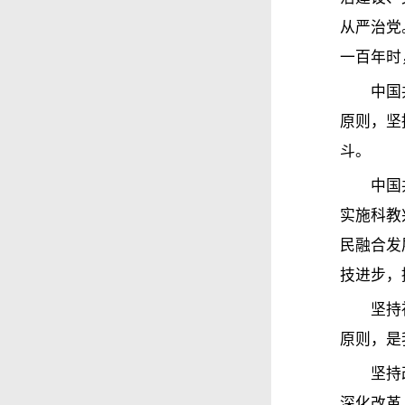
从严治党
一百年时
中国共产
原则，坚
斗。
中国共产
实施科教
民融合发
技进步，
坚持社会
原则，是
坚持改革
深化改革