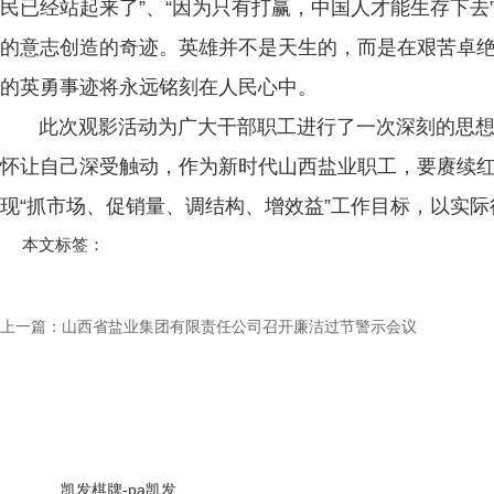
民已经站起来了”、“因为只有打赢，中国人才能生存下去
的意志创造的奇迹。英雄并不是天生的，而是在艰苦卓
的英勇事迹将永远铭刻在人民心中。
此次观影活动为广大干部职工进行了一次深刻的思想淬
怀让自己深受触动，作为新时代山西盐业职工，要赓续
现“抓市场、促销量、调结构、增效益”工作目标，以实
本文标签：
上一篇：
山西省盐业集团有限责任公司召开廉洁过节警示会议
凯发棋牌-pa凯发