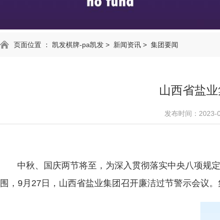
页面位置 ：
凯发棋牌-pa凯发
>
新闻资讯
>
集团要闻
山西省盐业
发布时间：2023-0
中秋、国庆两节将至，为深入贯彻落实中央八项规定及其
围，9月27日，山西省盐业集团召开廉洁过节警示会议