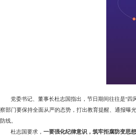
党委书记、董事长杜志国指出，节日期间往往是“四风”
察部门要保持全面从严的态势，打出教育提醒、通报曝光
防线。
杜志国要求，
一要强化纪律意识，筑牢拒腐防变思