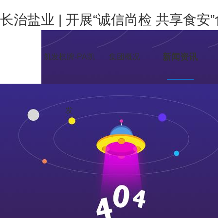
长治盐业 | 开展“诚信尚检 共享食
新闻资讯
凯发棋牌-PA凯
集团概况
发