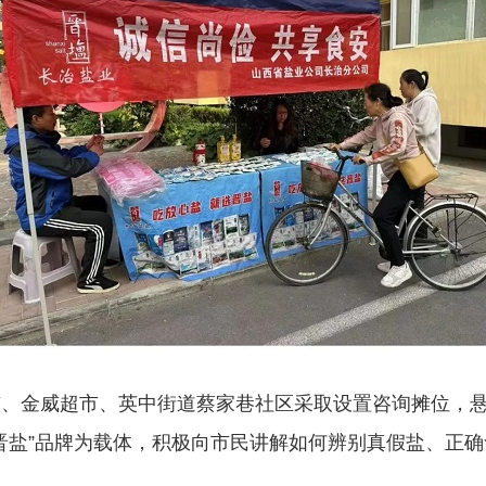
金威超市、英中街道蔡家巷社区采取设置咨询摊位，悬
晋盐”品牌为载体，积极向市民讲解如何辨别真假盐、正