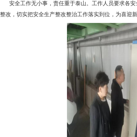
安全工作无小事，责任重于泰山。工作人员要求各安全
整改，切实把安全生产整改整治工作落实到位，为喜迎新