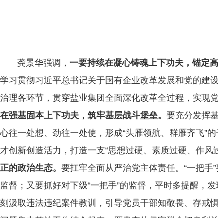
龚景华强调，
一要持续在凝心铸魂上下功夫，锚定
学习贯彻习近平总书记关于国有企业改革发展和党的建
治理各环节，贯穿盐业集团全面深化改革全过程，实现党
在强基固本上下功夫，筑牢基层战斗堡垒。
要充分发挥
心往一处想、劲往一处使，形成“头雁领航、群雁齐飞”
才创新创造活力，打造一支“思想过硬、素质过硬、作风
正的政治生态。
要扛牢全面从严治党主体责任。“一把手
监督；又要抓好对下级“一把手”的监督，平时多提醒，
刻汲取违法违纪案件教训，引导党员干部知敬畏、存戒