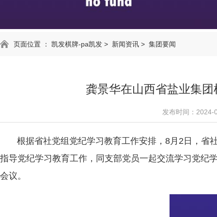
页面位置 ：
凯发棋牌-pa凯发
>
新闻资讯
>
集团要闻
龚景华在山西省盐业集团
发布时间：2024-0
根据省社党组党纪学习教育工作安排，8月2日，省社
指导党纪学习教育工作，同支部党员一起交流学习党纪
会议。