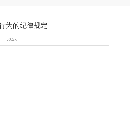
行为的纪律规定
司
58.2k