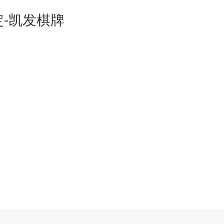
-凯发棋牌