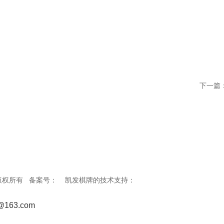
下一篇
a凯发的版权所有 备案号： 凯发棋牌的技术支持：
@163.com