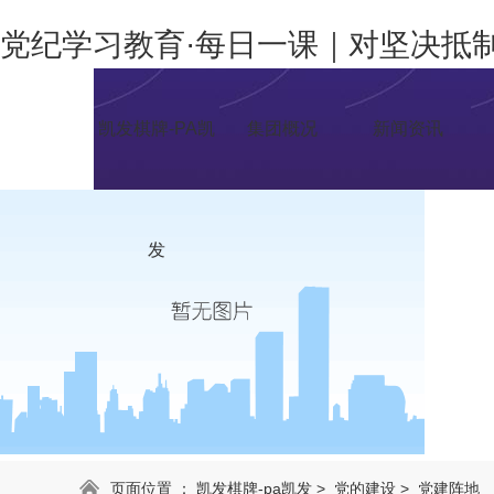
党纪学习教育·每日一课｜对坚决抵
凯发棋牌-PA凯
集团概况
新闻资讯
发
页面位置 ：
凯发棋牌-pa凯发
>
党的建设
>
党建阵地