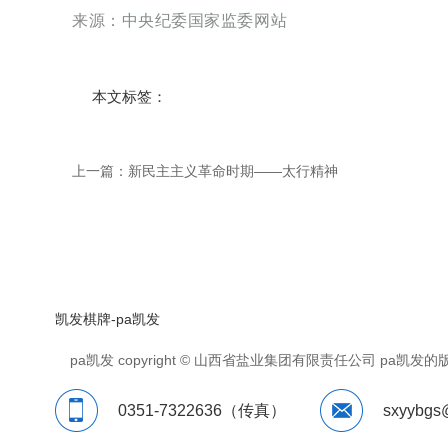
中央纪委国家监委网站
来源：
本文标签：
上一篇：
新民主主义革命时期——太行精神
凯发棋牌-pa凯发
pa凯发 copyright © 山西省盐业集团有限责任公司 p
0351-7322636（传真）
sxyybgs