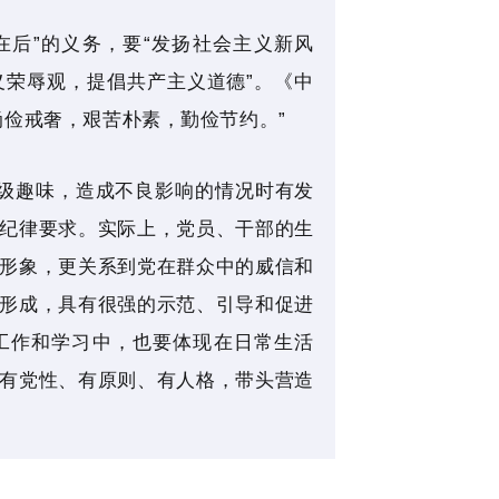
在后”的义务，要“发扬社会主义新风
荣辱观，提倡共产主义道德”。《中
尚俭戒奢，艰苦朴素，勤俭节约。”
级趣味，造成不良影响的情况时有发
纪律要求。实际上，党员、干部的生
形象，更关系到党在群众中的威信和
形成，具有很强的示范、引导和促进
工作和学习中，也要体现在日常生活
有党性、有原则、有人格，带头营造