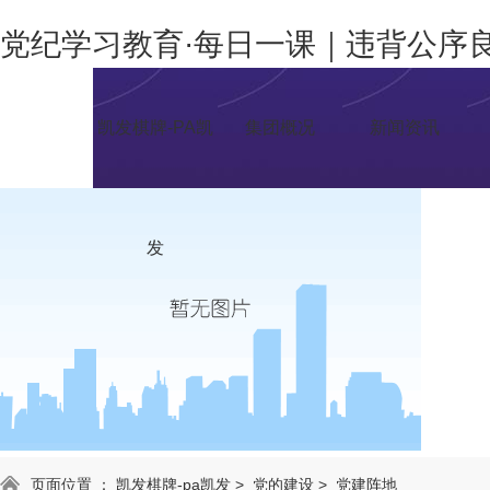
党纪学习教育·每日一课｜违背公序
凯发棋牌-PA凯
集团概况
新闻资讯
发
页面位置 ：
凯发棋牌-pa凯发
>
党的建设
>
党建阵地