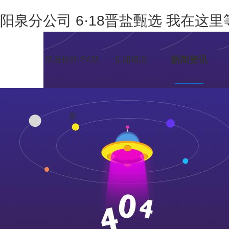
阳泉分公司 6·18晋盐甄选 我在这
新闻资讯
凯发棋牌-PA凯
集团概况
发