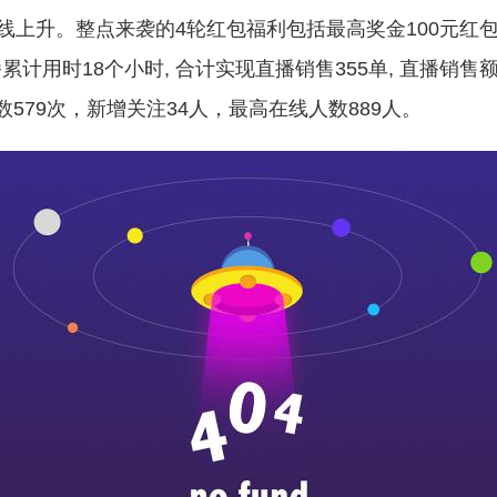
上升。整点来袭的4轮红包福利包括最高奖金100元红
时18个小时, 合计实现直播销售355单, 直播销售额67
享数579次，新增关注34人，最高在线人数889人。