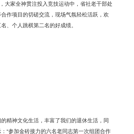
，大家全神贯注投入竞技运动中，省社老干部处
等合作项目的切磋交流，现场气氛轻松活跃，欢
三名、个人跳棋第二名的好成绩。
的精神文化生活，丰富了我们的退休生活，同
示：“参加金砖接力的六名老同志第一次组团合作