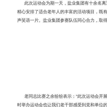
此次运动会为期一天，盐业集团有十余名离退
精心安排了适合老年人的丰富的活动项目，既
声笑语一片。盐业集团参赛队伍同心合力，取
老同志比赛之余纷纷表示：“此次运动会开展
时举办运动会也让我们老干部感受到党和单位的