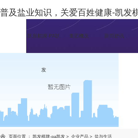
普及盐业知识，关爱百姓健康-凯发
凯发棋牌-PA凯
集团概况
新闻资讯
发
页面位置 ：
凯发棋牌-pa凯发
>
企业产品
>
盐与生活