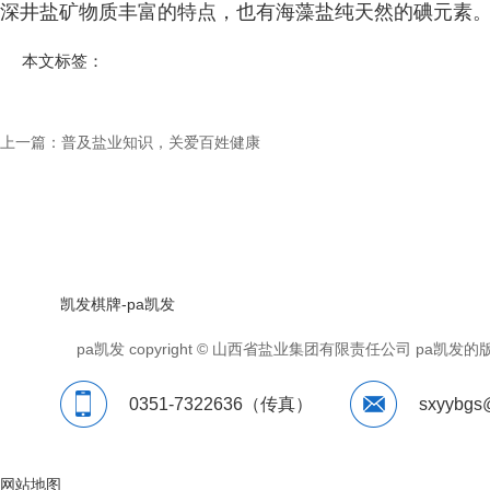
深井盐矿物质丰富的特点，也有海藻盐纯天然的碘元素
本文标签：
上一篇：
普及盐业知识，关爱百姓健康
凯发棋牌-pa凯发
pa凯发 copyright © 山西省盐业集团有限责任公司 p
0351-7322636（传真）
sxyybgs
网站地图