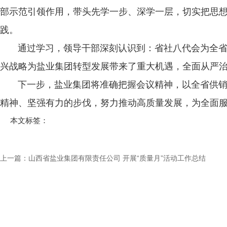
部示范引领作用，带头先学一步、深学一层，切实把思
践。
通过学习，领导干部深刻认识到：省社八代会为全省供
兴战略为盐业集团转型发展带来了重大机遇，全面从严
下一步，盐业集团将准确把握会议精神，以全省供销合
精神、坚强有力的步伐，努力推动高质量发展，为全面
本文标签：
上一篇：
山西省盐业集团有限责任公司 开展“质量月”活动工作总结