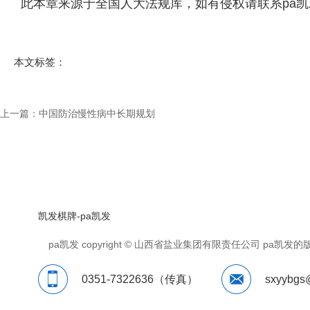
此本章来源于
全国人大法规库
，如有侵权请联系pa
本文标签：
上一篇：
中国防治慢性病中长期规划
凯发棋牌-pa凯发
pa凯发 copyright © 山西省盐业集团有限责任公司 p
0351-7322636（传真）
sxyybgs