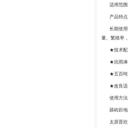
适用范围
产品特点
长期使用
量、繁殖率，
★技术配
★抗雨淋
★五百吨
★改良适
使用方法
舔砖距地
太原晋欣