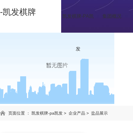
-凯发棋牌
凯发棋牌-PA凯
集团概况
发
页面位置 ：
凯发棋牌-pa凯发
>
企业产品
>
盐品展示