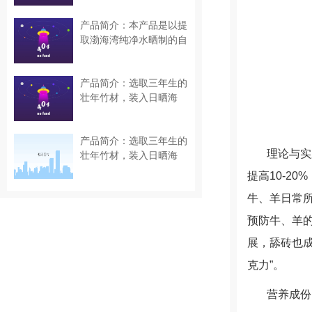
产品简介：本产品是以提
取渤海湾纯净水晒制的自
然日晒盐……
产品简介：选取三年生的
壮年竹材，装入日晒海
盐，用松木……
产品简介：选取三年生的
理论与实
壮年竹材，装入日晒海
盐，用松木……
提高10-2
牛、羊日常
预防牛、羊
展，舔砖也成
克力”。
营养成份